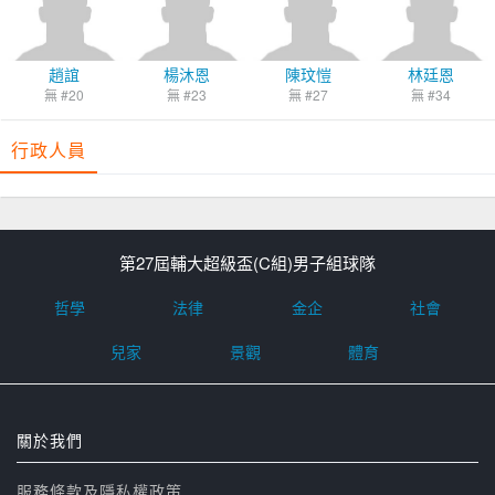
趙誼
楊沐恩
陳玟愷
林廷恩
無 #20
無 #23
無 #27
無 #34
行政人員
第27屆輔大超級盃(C組)男子組球隊
哲學
法律
金企
社會
兒家
景觀
體育
關於我們
服務條款及隱私權政策