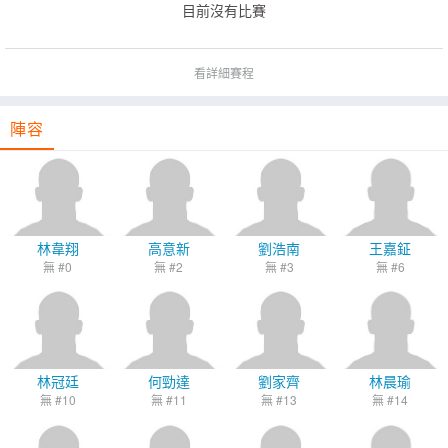
目前沒有比賽
看詳細賽程
陣容
林韋翔
高意新
劉浩南
王嘉鉦
無 #0
無 #2
無 #3
無 #6
林冠廷
何勁達
劉家齊
林晨瑜
無 #10
無 #11
無 #13
無 #14