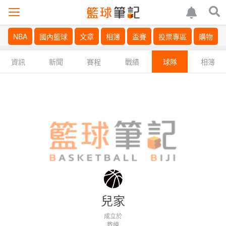
NBA
國內籃球
文章
相簿
盃賽
投票專區
購物
資訊
新聞
賽程
戰績
球隊
相簿
兒家
成立於
教練