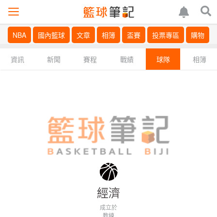
NBA
國內籃球
文章
相簿
盃賽
投票專區
購物
資訊
新聞
賽程
戰績
球隊
相簿
經濟
成立於
教練