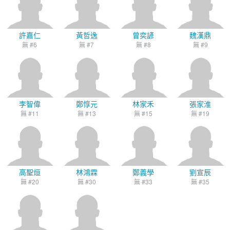
許嘉仁
黃哲逸
曾奕諺
魏漢鼎
無 #6
無 #7
無 #8
無 #9
李智偉
鄭惇元
林家禾
張家淮
無 #11
無 #13
無 #15
無 #19
高聖烜
林鴻霖
鄭義學
劉宣辰
無 #20
無 #30
無 #33
無 #35