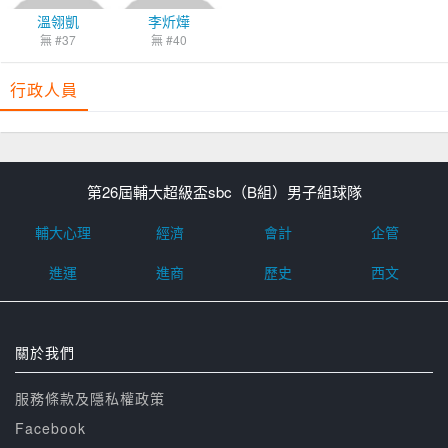
溫翎凱
李炘燁
無 #37
無 #40
行政人員
第26屆輔大超級盃sbc（B組）男子組球隊
輔大心理
經濟
會計
企管
進運
進商
歷史
西文
關於我們
服務條款及隱私權政策
Facebook