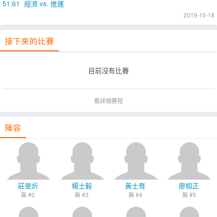
51:61
經濟 vs. 進運
2019-10-18
接下來的比賽
目前沒有比賽
看詳細賽程
陣容
莊旻炘
楊士毅
黃士育
廖桓正
無 #0
無 #3
無 #4
無 #5