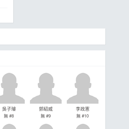
ball League
吳子璿
郭紹威
李政憲
無 #8
無 #9
無 #10