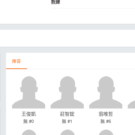
教練
月見山Max League
Rise Basket
ELITE週六籃球聯盟
屏東國民聯盟
CBC中壢籃球聯盟
大港開打高雄籃球聯盟
Max中壢籃球聯盟
BTC籃球聯盟
ELITE週日籃球聯盟-中壢場
陣容
王俊凱
莊智鋐
翁唯哲
無 #0
無 #1
無 #6