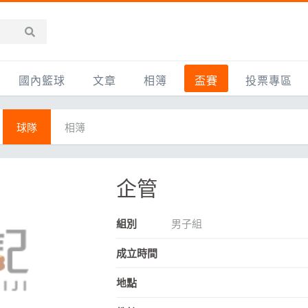
國內籃球
文章
相簿
盃賽
投票專區
新聞報導
全部
IMBC躍動籃球聯盟
精選相簿
DLIVE週末籃球聯賽
球隊
相簿
台灣職籃
新聞報導
網友相簿
Ding Yu頂煜籃球聯盟
TYGS籃球聯盟
UBA
產品活動
影片專區
SCBL 三重康克斯籃球聯盟
UBL
企管
HBL
知識分享
SHUBL世新籃球聯盟
SBC輔大超級盃
組別
男子組
球鞋開箱
TBL淡水籃球聯盟
ELITE週日籃球聯盟
成立時間
主打專題
三重女子籃球聯盟
TBSL高中
地點
淡水豆花聯盟
EMPOWER引爆