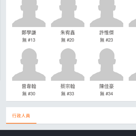
鄭學謙
朱宥鑫
許惟傑
無 #13
無 #20
無 #23
曾韋翰
蔡宗翰
陳佳豪
無 #30
無 #33
無 #34
行政人員