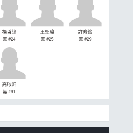
楊哲綸
王聖瑋
許修銘
無 #24
無 #25
無 #29
高啟軒
無 #91