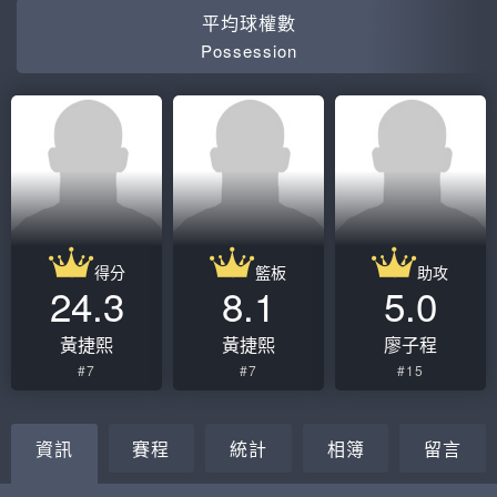
平均球權數
Possession
得分
籃板
助攻
24.3
8.1
5.0
黃捷熙
黃捷熙
廖子程
#7
#7
#15
資訊
賽程
統計
相簿
留言