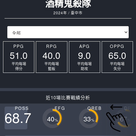
酒精鬼殺隊
2024年 / 臺中市
PPG
RPG
APG
OPPG
51.0
40.0
9.0
65.0
平均每場
平均每場
平均每場
平均每場
得分
籃板
助攻
失分
近10場比賽戰績分析
POSS
EFG
OREB
DRE
68.7
40
33
67
%
%
%