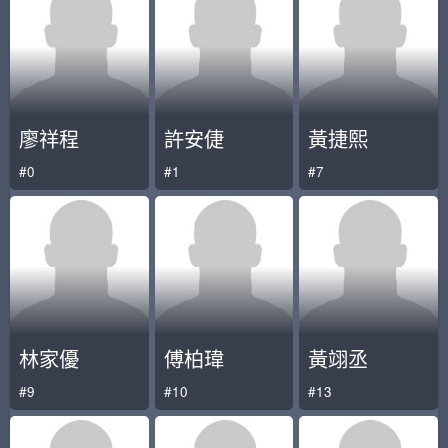
廖祥程
許安倢
黃捷熙
#0
#1
#7
林家優
傅柏瑋
黃翊丞
#9
#10
#13