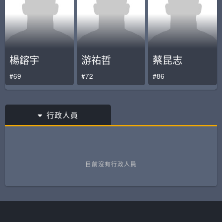
楊鎔宇
游祐哲
蔡昆志
#69
#72
#86
行政人員
目前沒有行政人員