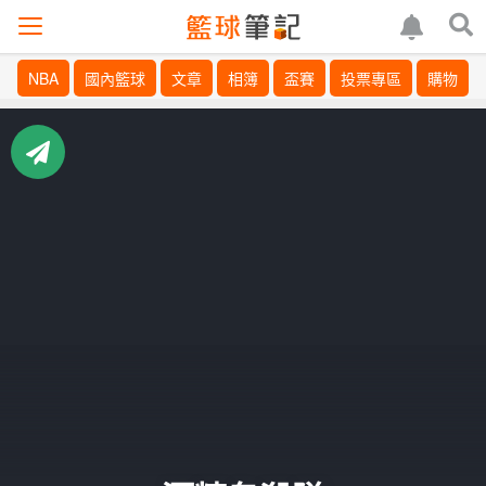
NBA
國內籃球
文章
相簿
盃賽
投票專區
購物