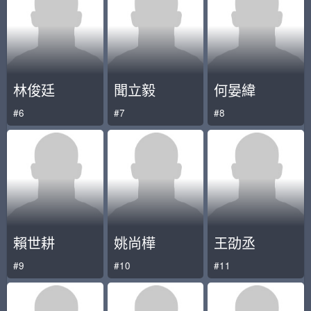
林俊廷
聞立毅
何晏緯
#6
#7
#8
賴世耕
姚尚樺
王劭丞
#9
#10
#11