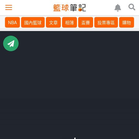
NBA
國內籃球
文章
相簿
盃賽
投票專區
購物