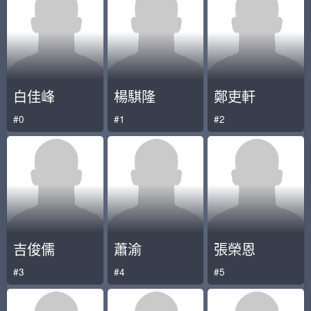
白佳峰
楊騏隆
鄭吏軒
#0
#1
#2
吉俊儒
蕭渝
張榮恩
#3
#4
#5