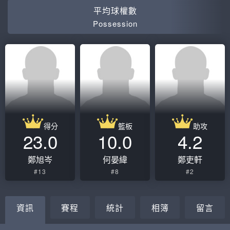
平均球權數
Possession
得分
籃板
助攻
23.0
10.0
4.2
鄭旭岑
何晏緯
鄭吏軒
#13
#8
#2
資訊
賽程
統計
相簿
留言