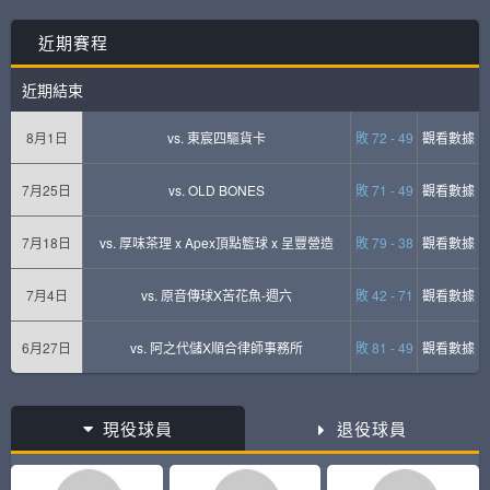
近期賽程
近期結束
8月1日
vs.
東宸四驅貨卡
敗 72 - 49
觀看數據
7月25日
vs.
OLD BONES
敗 71 - 49
觀看數據
7月18日
vs.
厚味茶理 x Apex頂點籃球 x 呈豐營造
敗 79 - 38
觀看數據
7月4日
vs.
原音傳球X苦花魚-週六
敗 42 - 71
觀看數據
6月27日
vs.
阿之代儲X順合律師事務所
敗 81 - 49
觀看數據
現役球員
退役球員