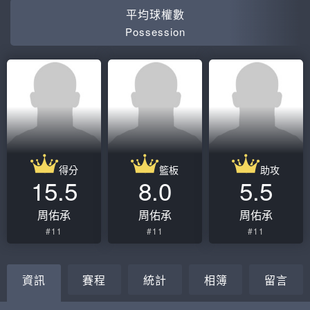
平均球權數
Possession
得分
籃板
助攻
15.5
8.0
5.5
周佑承
周佑承
周佑承
#11
#11
#11
資訊
賽程
統計
相簿
留言