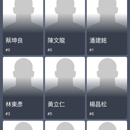
蔡坤良
陳文龍
潘建銘
#0
#0
#1
林東彥
黃立仁
楊昌松
#3
#5
#6