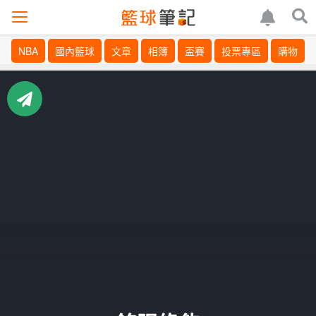
NBA
國內籃球
文章
相簿
盃賽
投票專區
購物