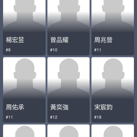
楊宏昱
曾品耀
周兆晉
#8
#10
#11
周佑承
黃奕強
宋宸鈞
#11
#12
#18