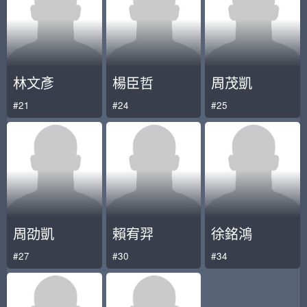
林文彥
楊臣哲
周茂凱
#21
#24
#25
周劭凱
賴宥羿
徐銘鴻
#27
#30
#34