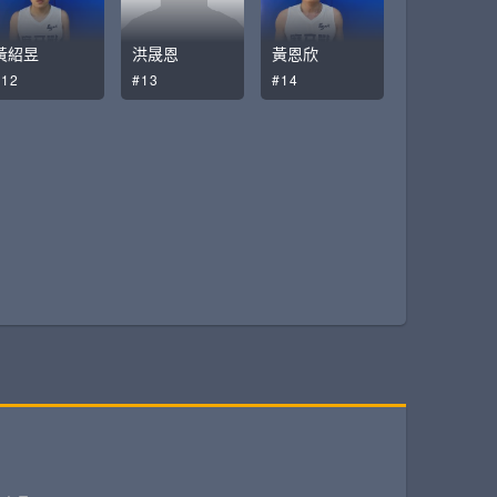
黃紹昱
洪晟恩
黃恩欣
#12
#13
#14