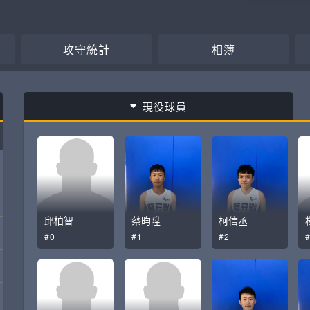
攻守統計
相簿
現役球員
邱柏智
蔡昀陞
柯信丞
#0
#1
#2