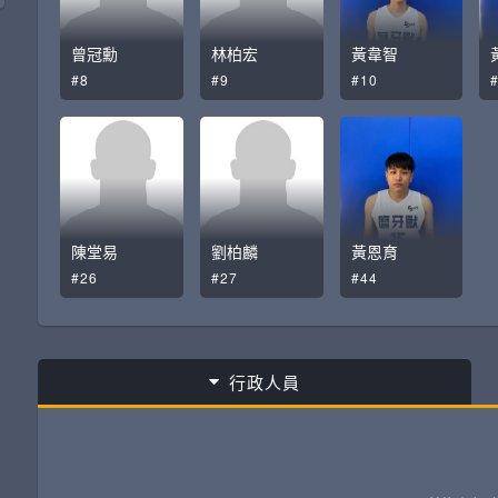
曾冠勳
林柏宏
黃韋智
#8
#9
#10
陳堂易
劉柏麟
黃恩育
#26
#27
#44
行政人員