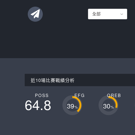
聯絡這支球隊
近10場比賽戰績分析
POSS
EFG
OREB
64.8
39
30
%
%