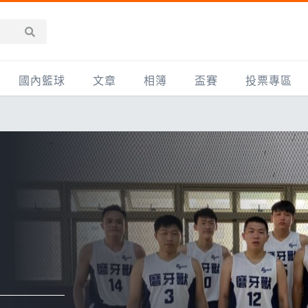
國內籃球
文章
相簿
盃賽
投票專區
新聞報導
全部
IMBC躍動籃球聯盟
精選相簿
DLIVE週末籃球聯賽
台灣職籃
新聞報導
網友相簿
Ding Yu頂煜籃球聯盟
TYGS籃球聯盟
UBA
產品活動
影片專區
SCBL 三重康克斯籃球聯盟
UBL
HBL
知識分享
SHUBL世新籃球聯盟
SBC輔大超級盃
球鞋開箱
TBL淡水籃球聯盟
ELITE週日籃球聯盟
主打專題
三重女子籃球聯盟
TBSL高中
淡水豆花聯盟
EMPOWER引爆