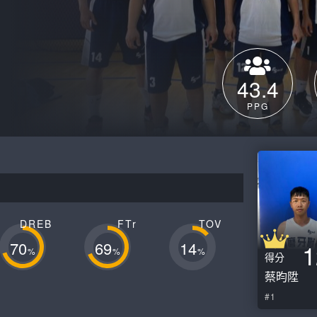
月見山Max League
Rise Basket
ELITE週六籃球聯盟
屏東國民聯盟
CBC中壢籃球聯盟
大港開打高雄籃球聯盟
43.4
Max中壢籃球聯盟
BTC籃球聯盟
PPG
ELITE週日籃球聯盟-中壢場
DREB
FTr
TOV
70
69
14
1
%
%
%
得分
蔡昀陞
#1