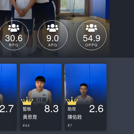
ball League
30.6
9.0
54.9
RPG
APG
OPPG
2.7
8.3
2.6
籃板
助攻
黃恩育
陳佑銓
#44
#7