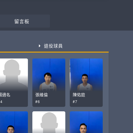
留言板
退役球員
楊適名
張維倫
陳佑銓
#4
#6
#7