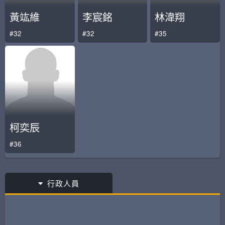
黃竑維
李宸銘
林湋翔
#32
#32
#35
柯奕辰
#36
行政人員