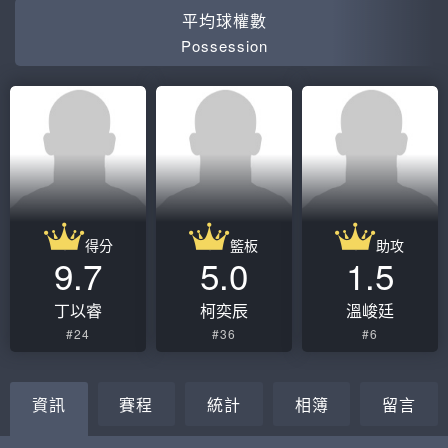
平均球權數
Possession
得分
籃板
助攻
9.7
5.0
1.5
丁以睿
柯奕辰
溫峻廷
#24
#36
#6
資訊
賽程
統計
相簿
留言