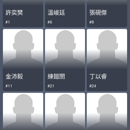
許奕樊
溫峻廷
張硯傑
#1
#6
#8
金沛毅
練鎧閤
丁以睿
#11
#21
#24