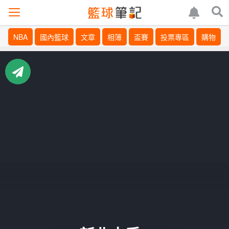
NBA
國內籃球
文章
相簿
盃賽
投票專區
購物