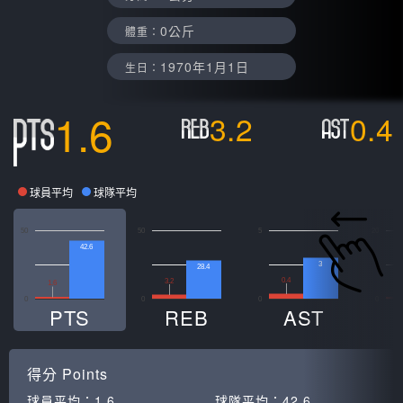
0公斤
體重：
1970年1月1日
生日：
1.6
3.2
0.4
球員平均
球隊平均
50
50
5
20
42.6
3
28.4
0.4
3.2
1.6
0
0
0
0
0
PTS
REB
AST
得分
Points
球員平均：
1.6
球隊平均：
42.6