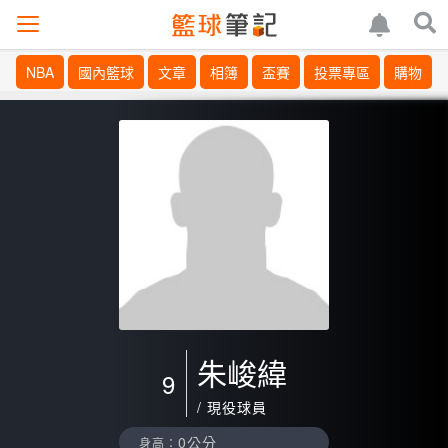
NBA
國內籃球
文章
相簿
盃賽
投票專區
購物
朱峻緯
9
/ 現役球員
0公分
身高：