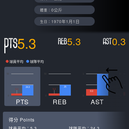
0公斤
體重：
1970年1月1日
生日：
5.3
5.3
0.3
球員平均
球隊平均
50
50
1
10
1
25
24.3
5.3
5.3
0.3
1
0
0
0
0
PTS
REB
AST
得分
Points
球員平均：
5.3
球隊平均：
24.3