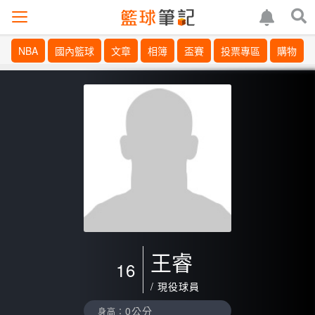
NBA
國內籃球
文章
相簿
盃賽
投票專區
購物
王睿
16
/ 現役球員
0公分
身高：