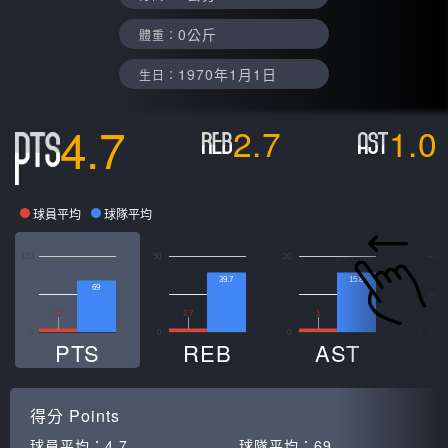
0公斤
體重：
1970年1月1日
生日：
4.7
2.7
1.0
球員平均
球隊平均
100
50
20
10
39.7
15.8
69
4.7
2.7
1
0
0
0
0
0
PTS
REB
AST
得分
Points
球員平均：
4.7
球隊平均：
69