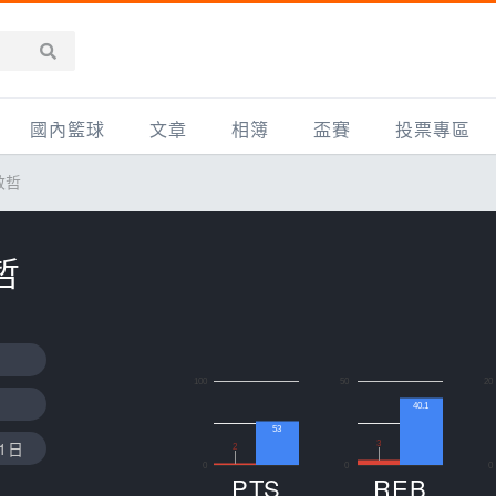
國內籃球
文章
相簿
盃賽
投票專區
敬哲
新聞報導
全部
IMBC躍動籃球聯盟
精選相簿
DLIVE週末籃球聯賽
台灣職籃
新聞報導
網友相簿
Ding Yu頂煜籃球聯盟
TYGS籃球聯盟
哲
UBA
產品活動
影片專區
SCBL 三重康克斯籃球聯盟
UBL
HBL
知識分享
SHUBL世新籃球聯盟
SBC輔大超級盃
球鞋開箱
TBL淡水籃球聯盟
ELITE週日籃球聯盟
100
50
20
40.1
主打專題
三重女子籃球聯盟
TBSL高中
53
1日
3
2
0
0
0
淡水豆花聯盟
EMPOWER引爆
PTS
REB