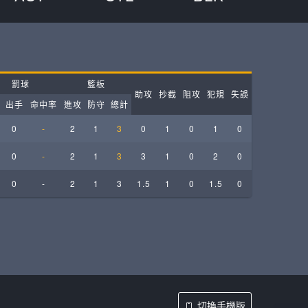
ball League
罰球
籃板
助攻
抄截
阻攻
犯規
失誤
出手
命中率
進攻
防守
總計
0
-
2
1
3
0
1
0
1
0
0
-
2
1
3
3
1
0
2
0
0
-
2
1
3
1.5
1
0
1.5
0
切換手機版