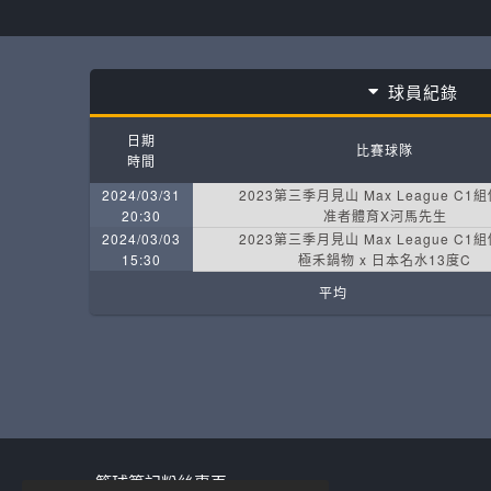
球員紀錄
日期
比賽球隊
時間
2024/03/31
2023第三季月見山 Max League C1
20:30
准者體育X河馬先生
2024/03/03
2023第三季月見山 Max League C1
15:30
極禾鍋物 x 日本名水13度C
平均
籃球筆記粉絲專頁