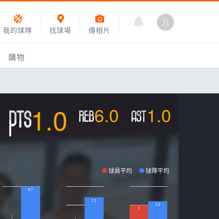
我的球隊
找球場
傳相片
購物
1.0
6.0
1.0
球員平均
球隊平均
乙組小聯盟
10
2
9.7
7.1
1.2
運動訓練
1
1
0