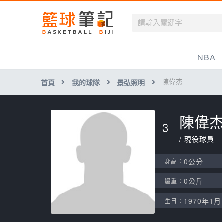
籃球筆記
NBA
陳偉杰
首頁
我的球隊
景弘照明
最新資訊
新聞報導
陳偉
3
賽程
/ 現役球員
戰績排名
0公分
身高：
球隊資訊
0公斤
體重：
1970年1月
生日：