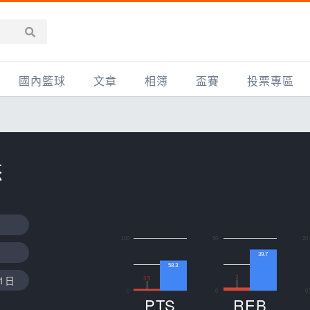
國內籃球
文章
相簿
盃賽
投票專區
新聞報導
全部
IMBC躍動籃球聯盟
精選相簿
DLIVE週末籃球聯賽
台灣職籃
新聞報導
網友相簿
Ding Yu頂煜籃球聯盟
TYGS籃球聯盟
杰
UBA
產品活動
影片專區
SCBL 三重康克斯籃球聯盟
UBL
HBL
知識分享
SHUBL世新籃球聯盟
SBC輔大超級盃
球鞋開箱
TBL淡水籃球聯盟
ELITE週日籃球聯盟
100
50
20
39.7
主打專題
三重女子籃球聯盟
TBSL高中
58.3
1日
3
3.5
0
0
0
淡水豆花聯盟
EMPOWER引爆
PTS
REB