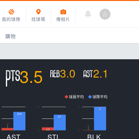
我的球隊
找球場
傳相片
購物
3.5
3.0
2.1
球員平均
球隊平均
10
2
2
15.8
6.7
乙組小聯盟
2.1
0
1.3
0
0
運動訓練
AST
STL
BLK