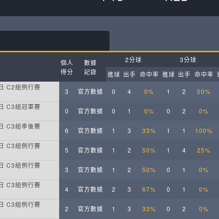
月見山Max League
Rise Basket
ELITE週六籃球聯盟
屏東國民聯盟
CBC中壢籃球聯盟
大港開打高雄籃球聯盟
2分球
3分球
個人
數據
Max中壢籃球聯盟
BTC籃球聯盟
得分
記錄
進球
出手
命中率
進球
出手
命中率
週日 C2組例行賽
3
官方數據
0
4
0%
1
2
50%
ELITE週日籃球聯盟-中壢場
週日 C3組冠軍賽
0
官方數據
0
1
0%
0
2
0%
週日 C3組季後賽
6
官方數據
1
3
33%
1
1
100%
週日 C3組例行賽
5
官方數據
1
2
50%
1
4
25%
週日 C3組例行賽
3
官方數據
1
2
50%
0
1
0%
週日 C3組例行賽
4
官方數據
2
3
67%
0
1
0%
週日 C3組例行賽
2
官方數據
1
3
33%
0
2
0%