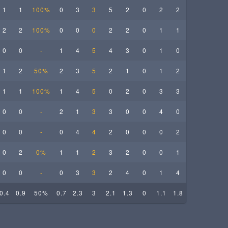
1
1
100%
0
3
3
5
2
0
2
2
2
2
100%
0
0
0
2
2
0
1
1
0
0
-
1
4
5
4
3
0
1
0
1
2
50%
2
3
5
2
1
0
1
2
1
1
100%
1
4
5
0
2
0
3
3
0
0
-
2
1
3
3
0
0
4
0
0
0
-
0
4
4
2
0
0
0
2
0
2
0%
1
1
2
3
2
0
0
1
0
0
-
0
3
3
2
4
0
1
4
0.4
0.9
50%
0.7
2.3
3
2.1
1.3
0
1.1
1.8