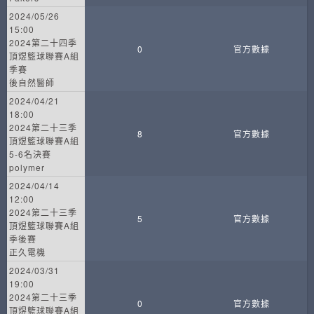
2024/05/26
15:00
2024第二十四季
0
官方數據
頂煜籃球聯賽A組
季賽
後自然醫師
2024/04/21
18:00
2024第二十三季
8
官方數據
頂煜籃球聯賽A組
5-6名決賽
polymer
2024/04/14
12:00
2024第二十三季
5
官方數據
頂煜籃球聯賽A組
季後賽
正久電機
2024/03/31
19:00
2024第二十三季
0
官方數據
頂煜籃球聯賽A組