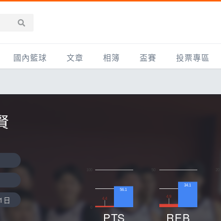
國內籃球
文章
相簿
盃賽
投票專區
新聞報導
全部
IMBC躍動籃球聯盟
精選相簿
DLIVE週末籃球聯賽
台灣職籃
新聞報導
網友相簿
Ding Yu頂煜籃球聯盟
TYGS籃球聯盟
賢
UBA
產品活動
影片專區
SCBL 三重康克斯籃球聯盟
UBL
HBL
知識分享
SHUBL世新籃球聯盟
SBC輔大超級盃
球鞋開箱
TBL淡水籃球聯盟
ELITE週日籃球聯盟
100
50
20
34.1
主打專題
三重女子籃球聯盟
TBSL高中
56.1
4.9
1日
4.4
0
0
0
淡水豆花聯盟
EMPOWER引爆
PTS
REB