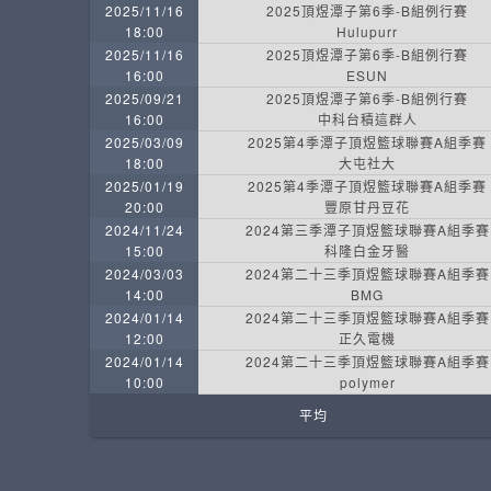
2025/11/16
2025頂煜潭子第6季-B組例行賽
18:00
Hulupurr
2025/11/16
2025頂煜潭子第6季-B組例行賽
16:00
ESUN
2025/09/21
2025頂煜潭子第6季-B組例行賽
16:00
中科台積這群人
2025/03/09
2025第4季潭子頂煜籃球聯賽A組季賽
18:00
大屯社大
2025/01/19
2025第4季潭子頂煜籃球聯賽A組季賽
20:00
豐原甘丹豆花
2024/11/24
2024第三季潭子頂煜籃球聯賽A組季賽
15:00
科隆白金牙醫
2024/03/03
2024第二十三季頂煜籃球聯賽A組季賽
14:00
BMG
2024/01/14
2024第二十三季頂煜籃球聯賽A組季賽
12:00
正久電機
2024/01/14
2024第二十三季頂煜籃球聯賽A組季賽
10:00
polymer
平均