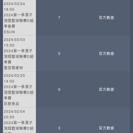
2024/03/24
18:00
2024第一季潭子
7
官方數據
頂煜籃球聯賽D組
季後賽
ESUN
2024/03/03
15:00
2024第一季潭子
5
官方數據
頂煜籃球聯賽D組
季賽
聖佳築建材
2024/02/25
14:00
2024第一季潭子
9
官方數據
頂煜籃球聯賽D組
季賽
巨廚食品
2024/02/04
20:00
2024第一季潭子
3
官方數據
頂煜籃球聯賽D組