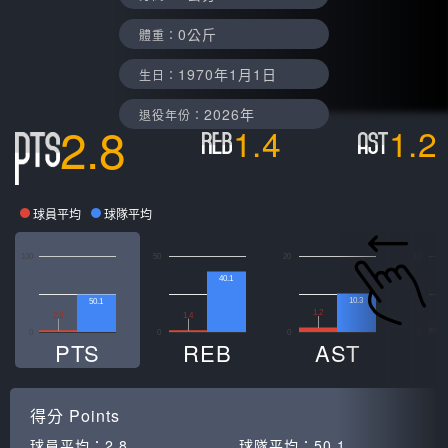
0公斤
體重：
1970年1月1日
生日：
2026年
退役年份：
2.8
1.4
1.2
球員平均
球隊平均
100
50
20
10
40.1
10.3
50.1
1.2
0
2.8
1.4
0
0
0
0
PTS
REB
AST
得分
Points
球員平均：
2.8
球隊平均：
50.1