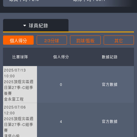
球員紀錄
個人得分
2/3分球
罰球/籃板
其它
比賽球隊
個人得分
數據記錄
2025/07/13
10:00
2025頂煜北區週
0
官方數據
日第27季-C組季
後賽
金永富工程
2025/07/06
12:00
2025頂煜北區週
4
官方數據
日第27季-C組季
賽
漢堡小偷