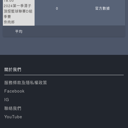
18:00
2024第一季潭子
0
官方數據
頂煜籃球聯賽D組
季賽
夯肉郎
平均
關於我們
服務條款及隱私權政策
Facebook
IG
聯絡我們
YouTube