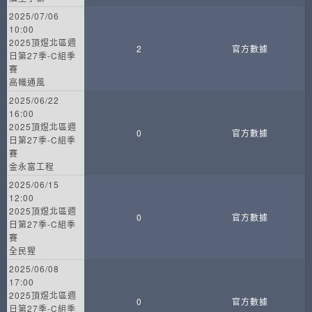
2025/07/06
10:00
2025頂煜北區週
2
官方數據
日第27季-C組季
賽
高幟通風
2025/06/22
16:00
2025頂煜北區週
0
官方數據
日第27季-C組季
賽
金永富工程
2025/06/15
12:00
2025頂煜北區週
0
官方數據
日第27季-C組季
賽
全民猩
2025/06/08
17:00
2025頂煜北區週
0
官方數據
日第27季-C組季