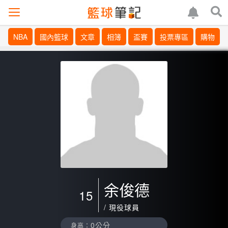
NBA
國內籃球
文章
相簿
盃賽
投票專區
購物
余俊德
15
/ 現役球員
0公分
身高：