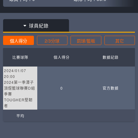
球員紀錄
個人得分
2/3分球
罰球/籃板
其它
比賽球隊
個人得分
數據記錄
2024/01/07
20:00
2024第一季潭子
頂煜籃球聯賽D組
0
官方數據
季賽
TOUGHER堅韌
者
平均