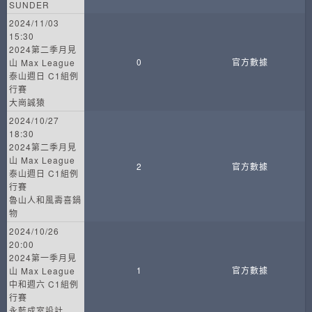
SUNDER
2024/11/03
15:30
2024第二季月見
0
官方數據
山 Max League
泰山週日 C1組例
行賽
大崗誠猿
2024/10/27
18:30
2024第二季月見
山 Max League
2
官方數據
泰山週日 C1組例
行賽
魯山人和風壽喜鍋
物
2024/10/26
20:00
2024第一季月見
1
官方數據
山 Max League
中和週六 C1組例
行賽
永藍成室設計