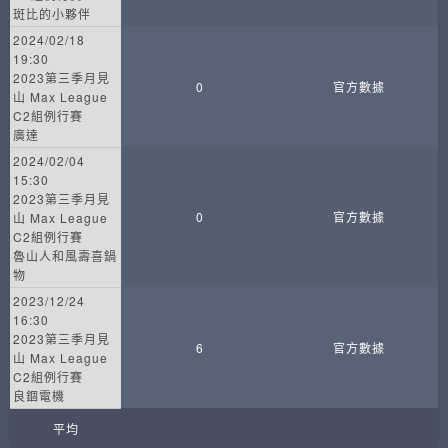
斑比的小夥伴
2024/02/18
19:30
2023第三季月見
0
官方數據
山 Max League
C2組例行賽
廣達
2024/02/04
15:30
2023第三季月見
0
官方數據
山 Max League
C2組例行賽
魯山人和風壽喜鍋
物
2023/12/24
16:30
2023第三季月見
6
官方數據
山 Max League
C2組例行賽
良錮電機
平均