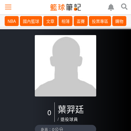
NBA
國內籃球
文章
相簿
盃賽
投票專區
購物
葉羿廷
0
/ 退役球員
0公分
身高：