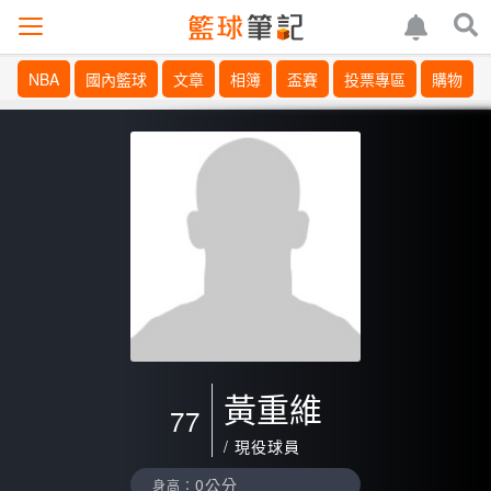
NBA
國內籃球
文章
相簿
盃賽
投票專區
購物
黃重維
77
/ 現役球員
0公分
身高：