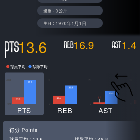
0公斤
體重：
1970年1月1日
生日：
13.6
16.9
1.4
球員平均
球隊平均
49.8
50
20
10
49.8
38.9
11.1
1.4
16.9
13.6
1
0.0
0
0
0
PTS
REB
AST
得分
Points
球員平均：
13.6
球隊平均：
49.8