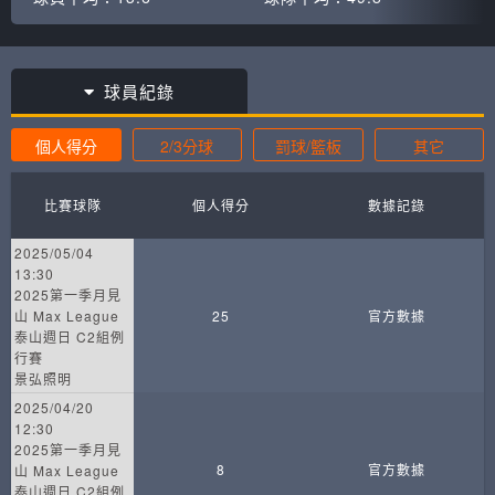
球員紀錄
個人得分
2/3分球
罰球/籃板
其它
比賽球隊
個人得分
數據記錄
2025/05/04
13:30
2025第一季月見
山 Max League
25
官方數據
泰山週日 C2組例
行賽
景弘照明
2025/04/20
12:30
2025第一季月見
8
官方數據
山 Max League
泰山週日 C2組例