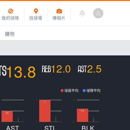
我的球隊
找球場
傳相片
購物
13.8
12.0
2.5
球員平均
球隊平均
1
0.5
1
乙組小聯盟
0.3
2.5
0
0
0
0
0.0
運動訓練
AST
STL
BLK