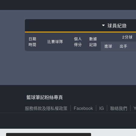
球員紀錄
2分球
日期
個人
數據
比賽球隊
時間
得分
記錄
進球
出手
籃球筆記粉絲專頁
服務條款及隱私權政策
Facebook
IG
聯絡我們
Y