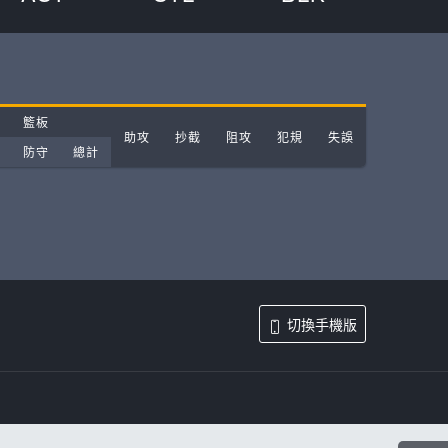
ball League
籃板
助攻
抄截
阻攻
犯規
失誤
防守
總計
切換手機版