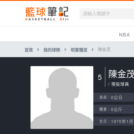
籃球筆記
NBA
陳金茂
首頁
我的球隊
明富種苗
最新資訊
新聞報導
陳金
5
賽程
/ 現役球員
戰績排名
0公分
身高：
球隊資訊
0公斤
體重：
1970年1月
生日：