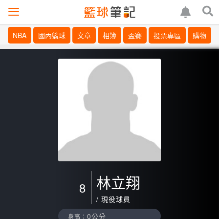
NBA
國內籃球
文章
相簿
盃賽
投票專區
購物
林立翔
8
/ 現役球員
0公分
身高：