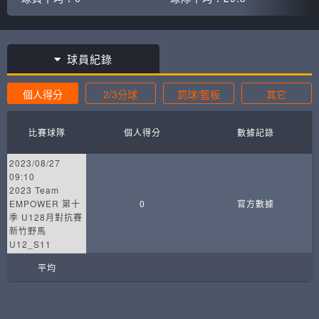
球員紀錄
個人得分
2/3分球
罰球/籃板
其它
比賽球隊
個人得分
數據記錄
2023/08/27
09:10
2023 Team
EMPOWER 第十
0
官方數據
季 U128月對抗賽
新竹野馬
U12_S11
平均