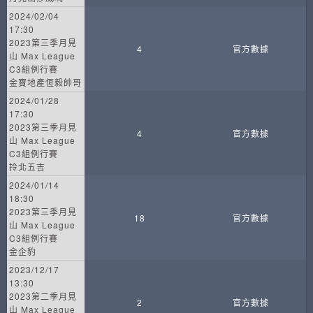
2024/02/04
17:30
2023第三季月見
4
官方數據
山 Max League
C3組例行賽
金寶地產恆毅帥哥
2024/01/28
17:30
2023第三季月見
4
官方數據
山 Max League
C3組例行賽
拎北五吉
2024/01/14
18:30
2023第三季月見
18
官方數據
山 Max League
C3組例行賽
金企豹
2023/12/17
13:30
2023第二季月見
2
官方數據
山 Max League