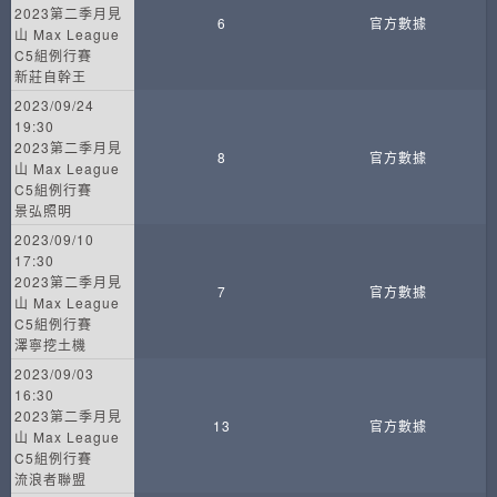
2023第二季月見
6
官方數據
山 Max League
C5組例行賽
新莊自幹王
2023/09/24
19:30
2023第二季月見
8
官方數據
山 Max League
C5組例行賽
景弘照明
2023/09/10
17:30
2023第二季月見
7
官方數據
山 Max League
C5組例行賽
澤寧挖土機
2023/09/03
16:30
2023第二季月見
13
官方數據
山 Max League
C5組例行賽
流浪者聯盟