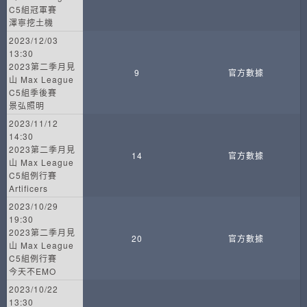
C5組冠軍賽
澤寧挖土機
2023/12/03
13:30
2023第二季月見
9
官方數據
山 Max League
C5組季後賽
景弘照明
2023/11/12
14:30
2023第二季月見
14
官方數據
山 Max League
C5組例行賽
Artificers
2023/10/29
19:30
2023第二季月見
20
官方數據
山 Max League
C5組例行賽
今天不EMO
2023/10/22
13:30