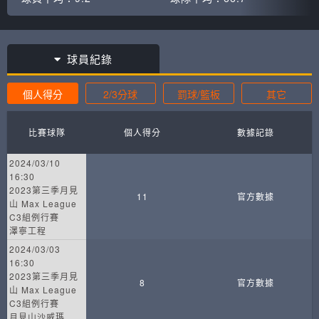
球員紀錄
個人得分
2/3分球
罰球/籃板
其它
比賽球隊
個人得分
數據記錄
2024/03/10
16:30
2023第三季月見
11
官方數據
山 Max League
C3組例行賽
澤寧工程
2024/03/03
16:30
2023第三季月見
8
官方數據
山 Max League
C3組例行賽
月見山沙威瑪