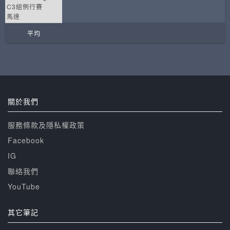
C3組例行賽
馬達
平均
關於我們
服務條款及隱私權政策
Facebook
IG
聯絡我們
YouTube
其它筆記