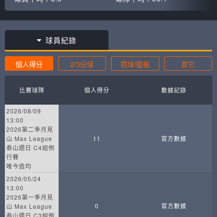
球員紀錄
個人得分
2/3分球
罰球/籃板
其它
比賽球隊
個人得分
數據記錄
2026/08/09
13:00
2026第二季月見
山 Max League
11
官方數據
泰山週日 C4組例
行賽
唯今造均
2026/05/24
13:00
2026第一季月見
0
官方數據
山 Max League
泰山週日 C3組例