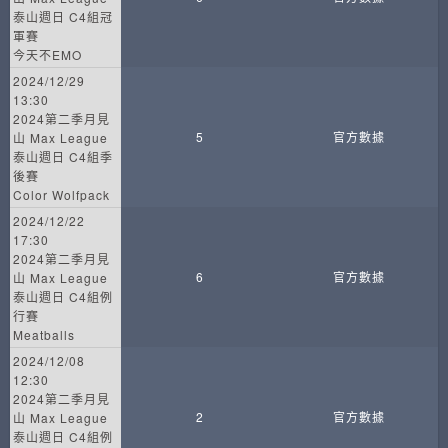
泰山週日 C4組冠
軍賽
今天不EMO
2024/12/29
13:30
2024第二季月見
5
官方數據
山 Max League
泰山週日 C4組季
後賽
Color Wolfpack
2024/12/22
17:30
2024第二季月見
6
官方數據
山 Max League
泰山週日 C4組例
行賽
Meatballs
2024/12/08
12:30
2024第二季月見
2
官方數據
山 Max League
泰山週日 C4組例