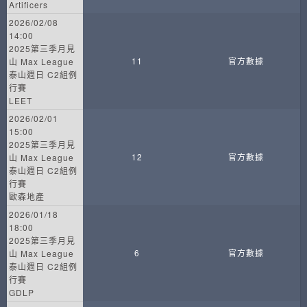
Artificers
2026/02/08
14:00
2025第三季月見
11
官方數據
山 Max League
泰山週日 C2組例
行賽
LEET
2026/02/01
15:00
2025第三季月見
12
官方數據
山 Max League
泰山週日 C2組例
行賽
歐森地產
2026/01/18
18:00
2025第三季月見
6
官方數據
山 Max League
泰山週日 C2組例
行賽
GDLP