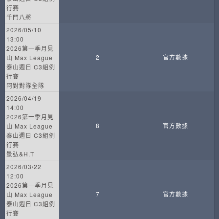
行賽
千門八將
2026/05/10
13:00
2026第一季月見
2
官方數據
山 Max League
泰山週日 C3組例
行賽
阿對對隊全隊
2026/04/19
14:00
2026第一季月見
8
官方數據
山 Max League
泰山週日 C3組例
行賽
景弘&H.T
2026/03/22
12:00
2026第一季月見
7
官方數據
山 Max League
泰山週日 C3組例
行賽