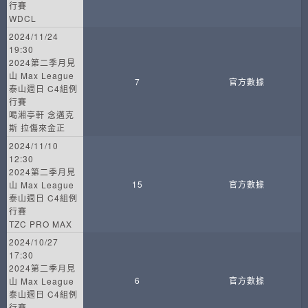
行賽
WDCL
2024/11/24
19:30
2024第二季月見
山 Max League
7
官方數據
泰山週日 C4組例
行賽
喝湘亭軒 念邁克
斯 拉傷來金正
2024/11/10
12:30
2024第二季月見
15
官方數據
山 Max League
泰山週日 C4組例
行賽
TZC PRO MAX
2024/10/27
17:30
2024第二季月見
6
官方數據
山 Max League
泰山週日 C4組例
行賽