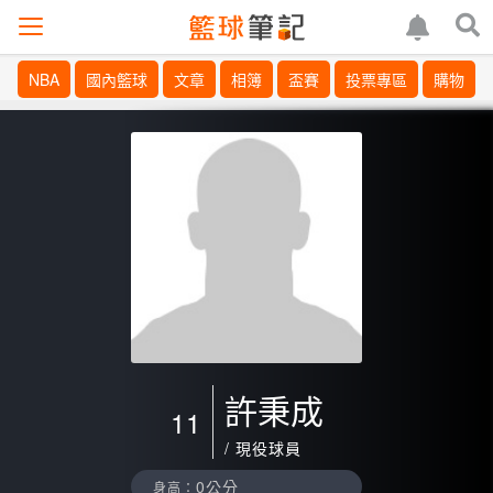
NBA
國內籃球
文章
相簿
盃賽
投票專區
購物
許秉成
11
/ 現役球員
0公分
身高：