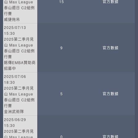
15
官方數據
山 Max League
泰山週日 C2組例
行賽
威捷拖吊
2025/07/13
15:30
2025第二季月見
山 Max League
9
官方數據
泰山週日 C2組例
行賽
銘傳EMBA贊助商
招募中
2025/07/06
18:30
2025第二季月見
5
官方數據
山 Max League
泰山週日 C2組例
行賽
金洲武術隊
2025/06/29
15:30
2025第二季月見
0
官方數據
山 Max League