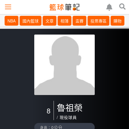
NBA
國內籃球
文章
相簿
盃賽
投票專區
購物
魯祖榮
8
/ 現役球員
0公分
身高：