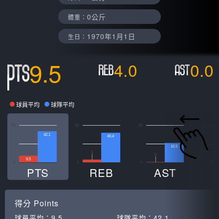
0公斤
體重：
1970年1月1日
生日：
9.5
4.0
0.0
球員平均
球隊平均
50
50
20
10
42.1
40.4
10.5
4
0
0
9.5
0
0
0
0
PTS
REB
AST
得分
Points
球員平均：
9.5
球隊平均：
42.1