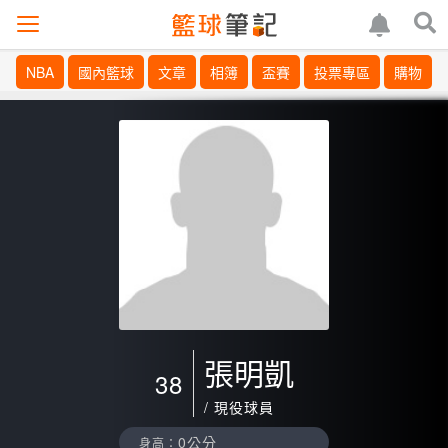
NBA
國內籃球
文章
相簿
盃賽
投票專區
購物
張明凱
38
/ 現役球員
0公分
身高：