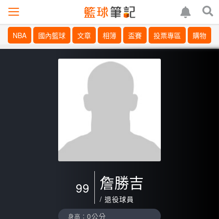
NBA
國內籃球
文章
相簿
盃賽
投票專區
購物
詹勝吉
99
/ 退役球員
0公分
身高：