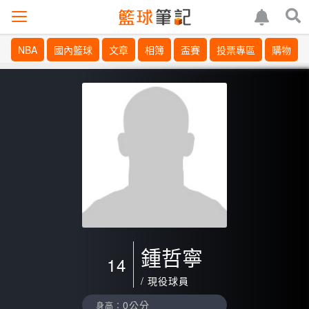
NBA
國內籃球
文章
相簿
盃賽
投票專區
購物
鍾哲寧
14
/ 現役球員
0公分
身高：