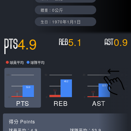
0公斤
體重：
1970年1月1日
生日：
4.9
5.1
0.9
球員平均
球隊平均
100
50
20
10
40.2
12.5
53.9
5.1
4.9
0.9
0
0
0
0
0
PTS
REB
AST
得分
Points
球員平均：
4.9
球隊平均：
53.9