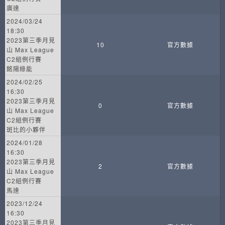
廣達
2024/03/24
18:30
2023第三季月見
10
官方數據
山 Max League
C2組例行賽
銘陽綠能
2024/02/25
16:30
2023第三季月見
0
官方數據
山 Max League
C2組例行賽
斑比的小夥伴
2024/01/28
16:30
2023第三季月見
2
官方數據
山 Max League
C2組例行賽
馬達
2023/12/24
16:30
2023第三季月見