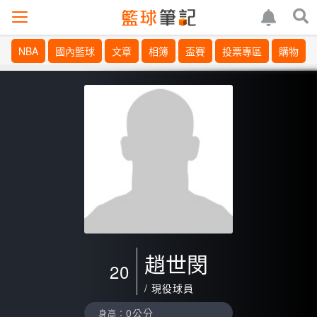
NBA
國內籃球
文章
相簿
盃賽
投票專區
購物
趙世閔
20
/ 現役球員
0公分
身高：