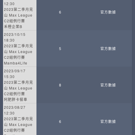
12:30
2023第二季月見
6
官方數據
山 Max League
C2組例行賽
禾橙企業B
2023/10/15
18:30
2023第二季月見
5
官方數據
山 Max League
C2組例行賽
Mamba4Life
2023/09/17
15:30
2023第二季月見
8
官方數據
山 Max League
C2組例行賽
阿肥胖卡餐車
2023/08/27
12:30
2023第二季月見
6
官方數據
山 Max League
C2組例行賽