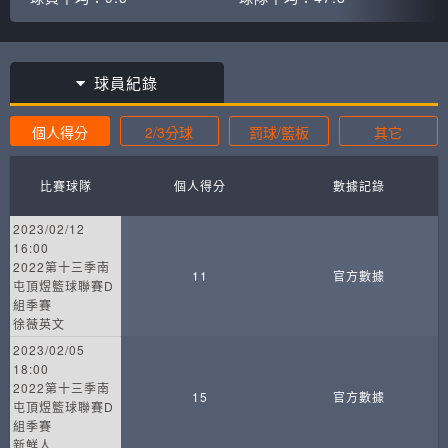
球員紀錄
個人得分
2/3分球
罰球/籃板
其它
比賽球隊
個人得分
數據記錄
2023/02/12
16:00
2022第十三季南
11
官方數據
屯頂煜籃球聯賽D
組季賽
徐薇英文
2023/02/05
18:00
2022第十三季南
15
官方數據
屯頂煜籃球聯賽D
組季賽
新鮮人