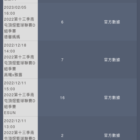
2023/02/05
16:00
2022第十三季南
6
官方數據
屯頂煜籃球聯賽D
組季賽
德馨媽媽
2022/12/18
14:00
2022第十三季南
7
官方數據
屯頂煜籃球聯賽D
組季賽
高幟x雅露
2022/12/11
15:00
2022第十三季南
16
官方數據
屯頂煜籃球聯賽D
組季賽
ESUN
2022/12/11
13:00
2022第十三季南
2
官方數據
屯頂煜籃球聯賽D