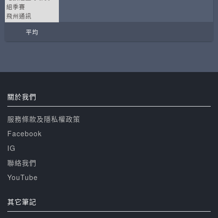
組季賽
飛州通訊
平均
關於我們
服務條款及隱私權政策
Facebook
IG
聯絡我們
YouTube
其它筆記