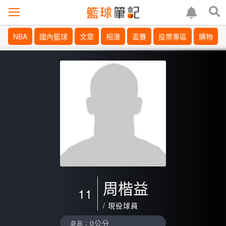
NBA
國內籃球
文章
相簿
盃賽
投票專區
購物
周楷益
11
/ 現役球員
0公分
身高：