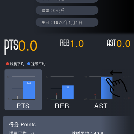
0公斤
體重：
1970年1月1日
生日：
0.0
1.0
0.0
球員平均
球隊平均
50
50
4.8
19.3
4.8
40.8
31
1
1
0
0
0
0
0.0
0.0
PTS
REB
AST
得分
Points
球員平均：
0
球隊平均：
40.8