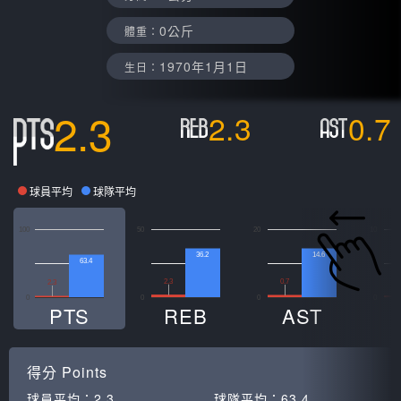
0公斤
體重：
1970年1月1日
生日：
2.3
2.3
0.7
球員平均
球隊平均
100
50
20
10
36.2
14.6
63.4
2.3
0.7
0
2.3
0
0
0
0
PTS
REB
AST
得分
Points
球員平均：
2.3
球隊平均：
63.4