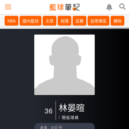
NBA
國內籃球
文章
相簿
盃賽
投票專區
購物
林晏暄
36
/ 現役球員
0公分
身高：