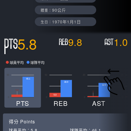
90公斤
體重：
1970年1月1日
生日：
5.8
9.8
1.0
球員平均
球隊平均
50
50
20
20
46.1
38.9
12.9
5.8
1
0
9.8
0
0
0
0
PTS
REB
AST
得分
Points
球員平均：
5.8
球隊平均：
46.1