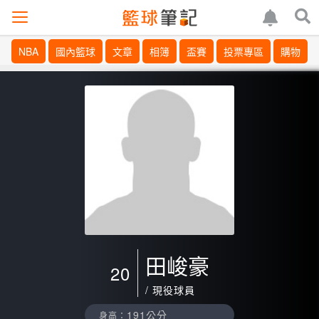
NBA
國內籃球
文章
相簿
盃賽
投票專區
購物
田峻豪
20
/ 現役球員
191公分
身高：