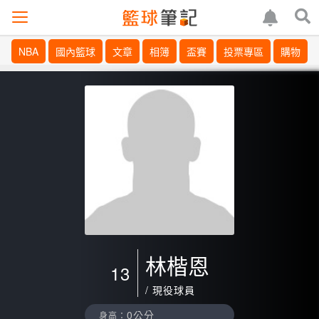
NBA
國內籃球
文章
相簿
盃賽
投票專區
購物
林楷恩
13
/ 現役球員
0公分
身高：