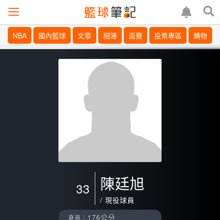
NBA
國內籃球
文章
相簿
盃賽
投票專區
購物
陳廷旭
33
/ 現役球員
176公分
身高：