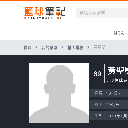
籃球筆記
NBA
黃聖凱
首頁
我的球隊
輔大電機
最新資訊
新聞報導
黃聖
69
賽程
/ 現役球員
戰績排名
187公分
身高：
球隊資訊
70公斤
體重：
1970年1月
生日：