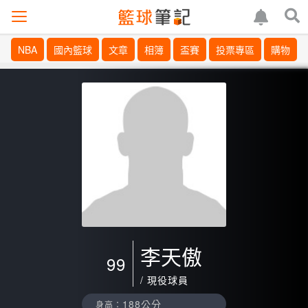
NBA
國內籃球
文章
相簿
盃賽
投票專區
購物
李天傲
99
/ 現役球員
188公分
身高：