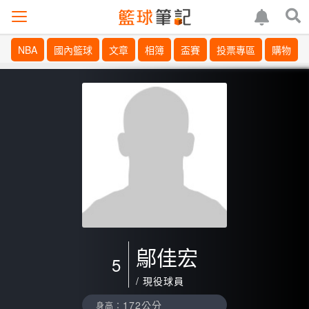
NBA
國內籃球
文章
相簿
盃賽
投票專區
購物
鄔佳宏
5
/ 現役球員
172公分
身高：