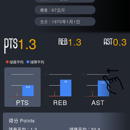
67公斤
體重：
1970年1月1日
生日：
1.3
1.3
0.3
球員平均
球隊平均
100
50
20
10
38
14.4
50.9
0
1.3
0.3
1.3
0
0
0
0
PTS
REB
AST
得分
Points
球員平均：
1.3
球隊平均：
50.9