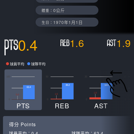
0公斤
體重：
1970年1月1日
生日：
0.4
1.6
1.9
球員平均
球隊平均
100
50
20
10
36.2
14.6
63.4
1.9
1.6
0
0.4
0
0
0
0
PTS
REB
AST
得分
Points
球員平均：
0.4
球隊平均：
63.4