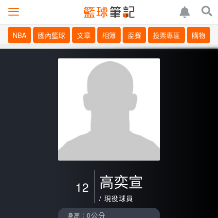
NBA
國內籃球
文章
相簿
盃賽
投票專區
購物
高奕宣
12
/ 現役球員
0公分
身高：