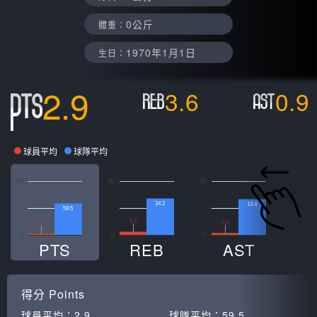
0公斤
體重：
1970年1月1日
生日：
2.9
3.6
0.9
球員平均
球隊平均
100
50
20
10
34.2
13.4
59.5
3.6
0.9
0
2.9
0
0
0
0
PTS
REB
AST
得分
Points
球員平均：
2.9
球隊平均：
59.5