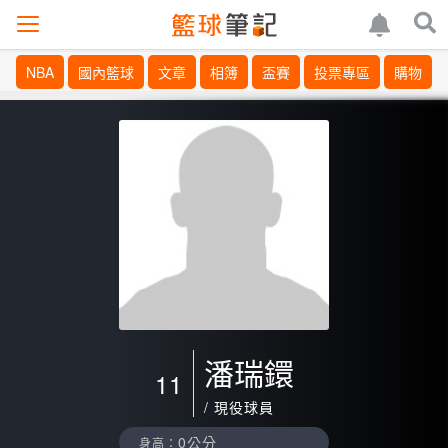
NBA
國內籃球
文章
相簿
盃賽
投票專區
購物
潘瑞鐶
11
/ 現役球員
0公分
身高：