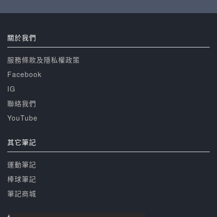
關於我們
服務條款及隱私權政策
Facebook
IG
聯絡我們
YouTube
其它筆記
運動筆記
棒球筆記
筆記商城