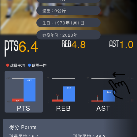
0公斤
體重：
1970年1月1日
生日：
2023年
退役年份：
6.4
4.8
1.0
球員平均
球隊平均
49.2
50
20
10
49.2
33.2
10.3
1
4.8
1
6.4
0.0
0
0
0
PTS
REB
AST
得分
Points
球員平均：
6.4
球隊平均：
49.2