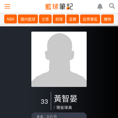
NBA
國內籃球
文章
相簿
盃賽
投票專區
購物
黃智晏
33
/ 現役球員
0公分
身高：