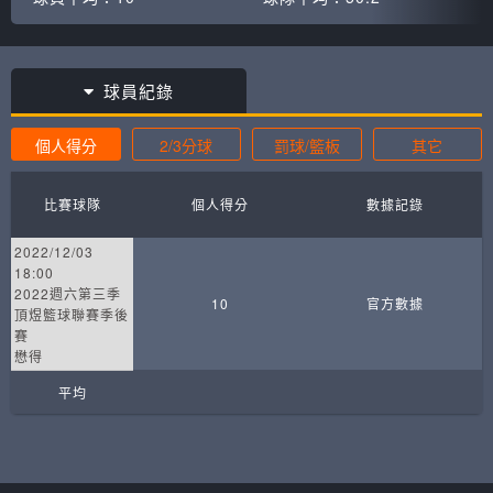
球員紀錄
個人得分
2/3分球
罰球/籃板
其它
比賽球隊
個人得分
數據記錄
2022/12/03
18:00
2022週六第三季
10
官方數據
頂煜籃球聯賽季後
賽
懋得
平均