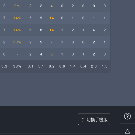
2
0%
2
2
4
0
2
0
0
0
7
14%
5
9
14
0
1
0
1
1
7
14%
6
8
14
1
2
1
4
2
2
50%
2
5
7
1
3
0
2
1
0
-
2
4
6
1
0
1
2
0
3.3
38%
3.1
5.1
8.2
0.9
1.4
0.4
2.3
1.3
切換手機版