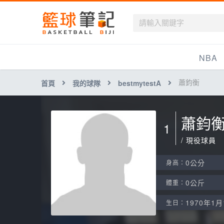
籃球筆記
NBA
蕭鈞衡
首頁
我的球隊
bestmytestA
最新資訊
新聞報導
蕭鈞
1
賽程
/ 現役球員
戰績排名
0公分
身高：
球隊資訊
0公斤
體重：
1970年1月
生日：