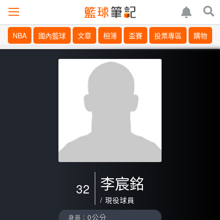
NBA
國內籃球
文章
相簿
盃賽
投票專區
購物
李宸銘
32
/ 現役球員
0公分
身高：