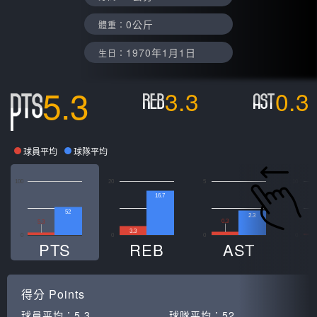
0公斤
體重：
1970年1月1日
生日：
5.3
3.3
0.3
球員平均
球隊平均
100
20
5
10
16.7
52
2.3
0.3
5.3
0
3.3
0
0
0
0
PTS
REB
AST
得分
Points
球員平均：
5.3
球隊平均：
52