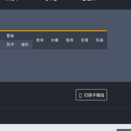
ball League
籃板
助攻
抄截
阻攻
犯規
失誤
防守
總計
切換手機版