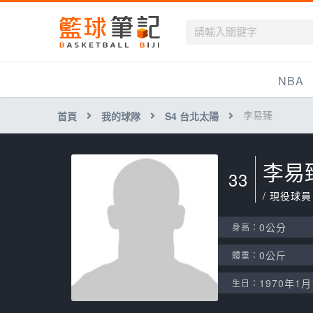
籃球筆記
NBA
李易臻
首頁
我的球隊
S4 台北太陽
最新資訊
新聞報導
李易
33
賽程
/ 現役球員
戰績排名
0公分
身高：
球隊資訊
0公斤
體重：
1970年1月
生日：