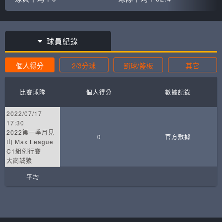
球員紀錄
個人得分
2/3分球
罰球/籃板
其它
比賽球隊
個人得分
數據記錄
2022/07/17
17:30
2022第一季月見
0
官方數據
山 Max League
C1組例行賽
大崗誠猿
平均