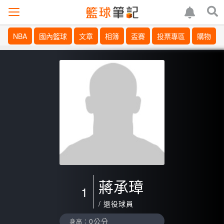
NBA
國內籃球
文章
相簿
盃賽
投票專區
購物
蔣承璋
1
/ 退役球員
0公分
身高：