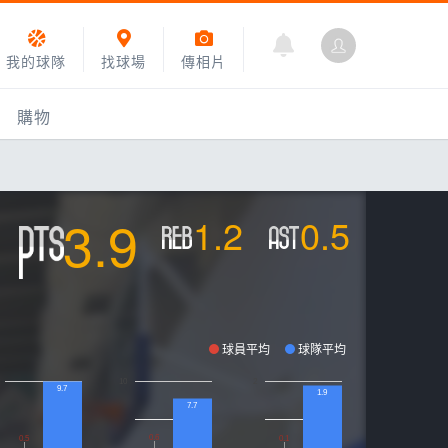
我的球隊
找球場
傳相片
購物
3.9
1.2
0.5
球員平均
球隊平均
乙組小聯盟
10
2
9.7
1.9
7.7
運動訓練
0.6
0.5
0.1