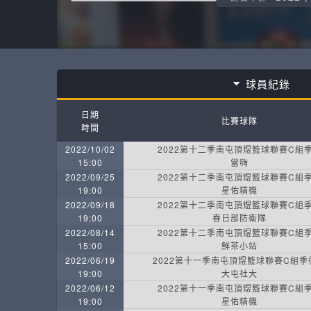
球員紀錄
日期
比賽球隊
時間
2022/10/02
2022第十二季南屯頂煜籃球聯賽C組
15:00
當嗨
2022/09/25
2022第十二季南屯頂煜籃球聯賽C組
19:00
星佑精機
2022/09/18
2022第十二季南屯頂煜籃球聯賽C組
19:00
春日部防衛隊
2022/08/14
2022第十二季南屯頂煜籃球聯賽C組
15:00
鮮茶小站
2022/06/19
2022第十一季南屯頂煜籃球聯賽C組季
19:00
大屯社大
2022/06/12
2022第十一季南屯頂煜籃球聯賽C組
19:00
星佑精機