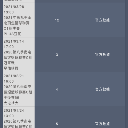
2021/03/28
13:00
2021年第九季南
12
官方數據
屯頂煜籃球聯賽
C1組季賽
PLUS豆花
2021/03/14
17:00
2020第八季南屯
3
官方數據
頂煜籃球聯賽C組
冠軍戰
星佑精機
2021/02/21
16:00
2020第八季南屯
4
官方數據
頂煜籃球聯賽C組
季後賽69
大屯社大
2021/01/24
13:00
2020第八季南屯
5
官方數據
頂煜籃球聯賽C組